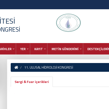
TESİ
ONGRESİ
ARİHLER
YER
KAYIT
METİN GÖNDERİMİ
DESTEKÇİLERİ
11. ULUSAL HİDROLOJİ KONGRESİ
Sergi & Fuar içerikleri
.