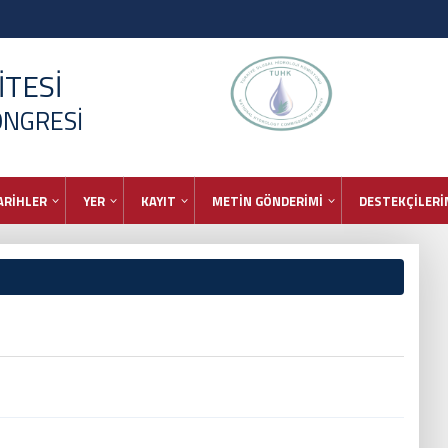
TESİ
ONGRESİ
ARİHLER
YER
KAYIT
METİN GÖNDERİMİ
DESTEKÇİLERİ