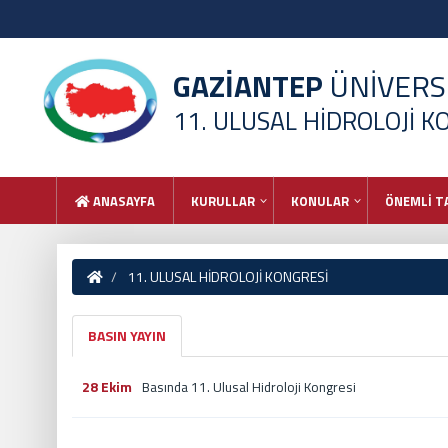
GAZİANTEP
ÜNİVERSİ
11. ULUSAL HİDROLOJİ K
ANASAYFA
KURULLAR
KONULAR
ÖNEMLİ T
11. ULUSAL HİDROLOJİ KONGRESİ
BASIN YAYIN
28 Ekim
Basında 11. Ulusal Hidroloji Kongresi